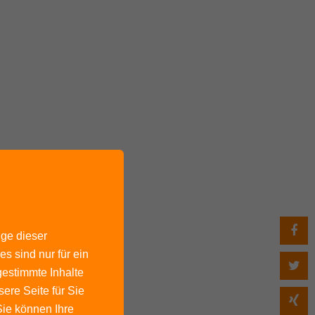
ige dieser
s sind nur für ein
gestimmte Inhalte
ere Seite für Sie
 Sie können Ihre