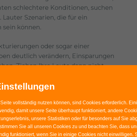
ranten schlechtere Konditionen, suchen
Lauter Szenarien, die für ein
 sein können.
kturierungen oder sogar einer
en deutlich verändern, Einsparungen
hen. Ziehen Ihre Leute dann nicht
fährdet sein. Die Mitarbeiter sind
instellungen
ns, und wenn sie nicht an Bord sind,
tivität, den Zusammenhalt und
Seite vollständig nutzen können, sind Cookies erforderlich. Ein
endig, damit unsere Seite überhaupt funktioniert, andere Cookie
ungserlebnis, unsere Statistiken oder für besonders auf Sie ab
te stimmen Sie all unseren Cookies zu und beachten Sie, dass uns
ndig funktioniert, wenn Sie in einige Cookies nicht einwilligen.